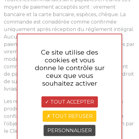
moyen de paiement acceptés sont : virement
bancaire et la carte bancaire, espèces, chèque. La
commande est considérée comme confirmée
uniquement après réception du réglement intégral.
Aucun plat ne sera préparé avant validation du
paiement. Les paiements peuvent être effectués par
Ce site utilise des
virement bancaire ou carte bancaire, selon les
cookies et vous
modalités communiquées au client lors de la
commande. En cas de non paiement ou d'incident
donne le contrôle sur
de paiement, La Belle des Champs se réserve le droit
ceux que vous
de suspendre ou d'annuler la commande et la
souhaitez activer
livraison.
Les repas étant préparés à la demande avec des
TOUT ACCEPTER
produits frais et pérrissables toute commande
TOUT REFUSER
confirmée et réglée est ferme et ne pourra faire
l'objet d'un remboursement en cas d'annulation par
PERSONNALISER
le Client.