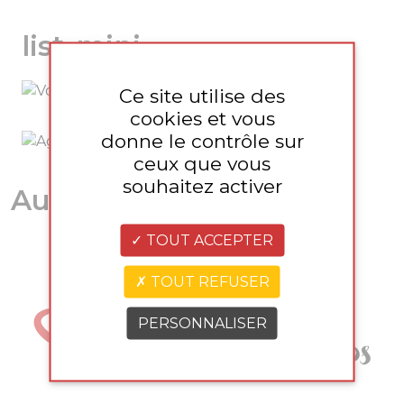
list-mini
Ce site utilise des
Volaille
cookies et vous
donne le contrôle sur
Agneau
ceux que vous
souhaitez activer
Autres Produits
TOUT ACCEPTER
TOUT REFUSER
PERSONNALISER